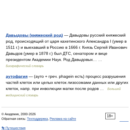
Давыдовы (княжеский род)
— Давыдовы русский княжеский
род, происходящий от царя кахетинского Александра I (умер в
1511 г.) и выехавший в Россию в 1666 г. Князь Сергей Иванович
Давыдов (умер в 1878 г.) был ДТС, сенатором и вице
президентом Академии Наук. Род Давыдовых… …
Биографический словарь
аутофагия
— (ауто + греч. phagein есть) процесс разрушения
частей клеток или целых клеток лизосомами данных или других
клеток, напр. при инволюции матки после родов …
Большой
медицинский словарь
© Академик, 2000-2026
18+
Обратная связь:
Техподдержка
,
Реклама на сайте
👣 Путешествия