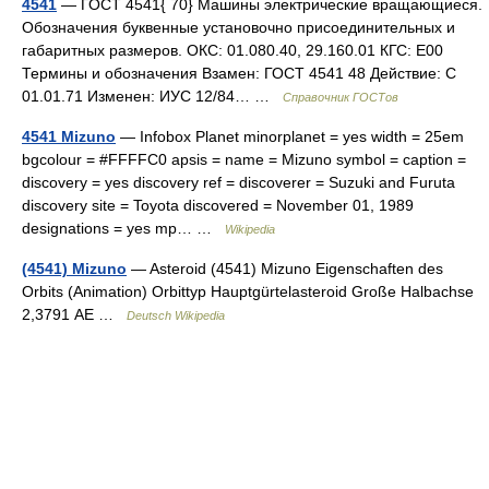
4541
— ГОСТ 4541{ 70} Машины электрические вращающиеся.
Обозначения буквенные установочно присоединительных и
габаритных размеров. ОКС: 01.080.40, 29.160.01 КГС: Е00
Термины и обозначения Взамен: ГОСТ 4541 48 Действие: С
01.01.71 Изменен: ИУС 12/84… …
Справочник ГОСТов
4541 Mizuno
— Infobox Planet minorplanet = yes width = 25em
bgcolour = #FFFFC0 apsis = name = Mizuno symbol = caption =
discovery = yes discovery ref = discoverer = Suzuki and Furuta
discovery site = Toyota discovered = November 01, 1989
designations = yes mp… …
Wikipedia
(4541) Mizuno
— Asteroid (4541) Mizuno Eigenschaften des
Orbits (Animation) Orbittyp Hauptgürtelasteroid Große Halbachse
2,3791 AE …
Deutsch Wikipedia