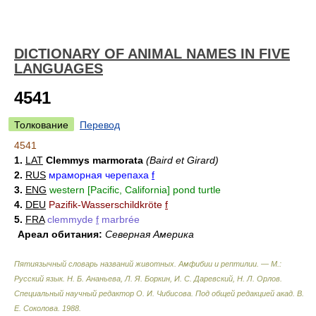
DICTIONARY OF ANIMAL NAMES IN FIVE
LANGUAGES
4541
Толкование
Перевод
4541
1.
LAT
Clemmys marmorata
(Baird et Girard)
2.
RUS
мраморная черепаха
f
3.
ENG
western [Pacific, California] pond turtle
4.
DEU
Pazifik-Wasserschildkröte
f
5.
FRA
clemmyde
f
marbrée
Ареал обитания:
Северная Америка
Пятиязычный словарь названий животных. Амфибии и рептилии. — М.:
Русский язык
.
Н. Б. Ананьева, Л. Я. Боркин, И. С. Даревский, Н. Л. Орлов.
Специальный научный редактор О. И. Чибисова. Под общей редакцией акад. В.
Е. Соколова
.
1988
.