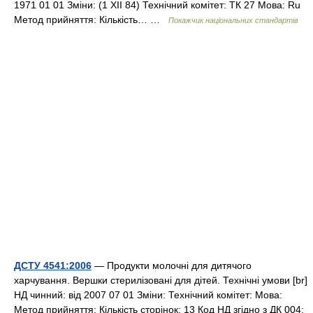
1971 01 01 Зміни: (1 XII 84) Технічний комітет: ТК 27 Мова: Ru
Метод прийняття: Кількість… …
Покажчик національних стандартів
ДСТУ 4541:2006
— Продукти молочні для дитячого
харчування. Вершки стерилізовані для дітей. Технічні умови [br]
НД чинний: від 2007 07 01 Зміни: Технічний комітет: Мова:
Метод прийняття: Кількість сторінок: 13 Код НД згідно з ДК 004: